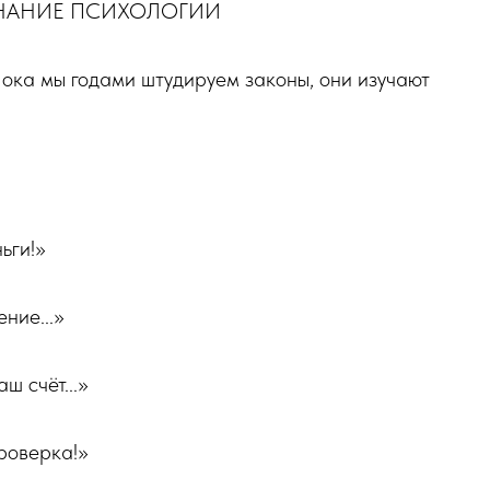
ЗНАНИЕ ПСИХОЛОГИИ
Пока мы годами штудируем законы, они изучают
ьги!»
ние...»
ш счёт...»
роверка!»