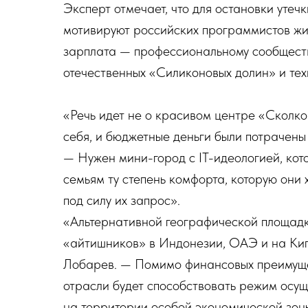
Эксперт отмечает, что для остановки утечк
мотивируют российских программистов жит
зарплата — профессиональному сообществ
отечественных «Силиконовых долин» и тех
«Речь идет не о красивом центре «Сколко
себя, и бюджетные деньги были потрачены
— Нужен мини-город с IT-идеологией, ко
семьям ту степень комфорта, которую они 
под силу их запрос».
«Альтернативной географической площад
«айтишников» в Индонезии, ОАЭ и на Кип
Лобарев. — Помимо финансовых преимуще
отрасли будет способствовать режим осу
на территории особой экономической зоны