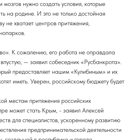
и мозгов нужно создать условия, которые
ь на родине. И это не только достойная
у не хватает центров притяжения,
нопарков.
во». К сожалению, его работа не оправдала
 впустую, — заявил собеседник «Русбанкрота».
торый предоставляет нашим «Кулибиным» и их
хотят иметь. Уверен, российскому бюджету будет
кой местам притяжения российских
ре может стать Крым, - заявил Алексей
ств для специалистов, ускоренному развитию
ществления предпринимательской деятельности
, созданной в республике и городе