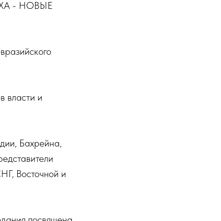
ОХА - НОВЫЕ
вразийского
в власти и
ндии, Бахрейна,
редставители
НГ, Восточной и
едания посвящена