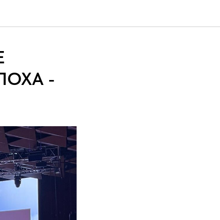
Е
ПОХА -