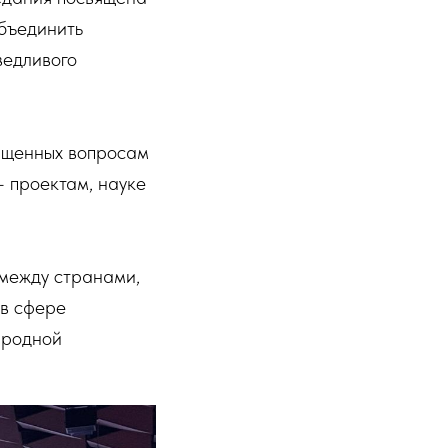
объединить
ведливого
вященных вопросам
 проектам, науке
 между странами,
 в сфере
ародной