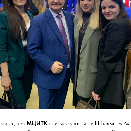
уководство
МЦИТК
приняло участие в III Большом А