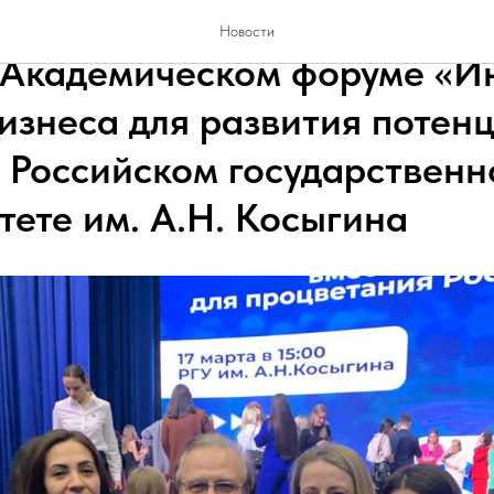
тво МЦИТК приняло участие 
Новости
Академическом форуме «И
бизнеса для развития потен
в Российском государствен
тете им. А.Н. Косыгина