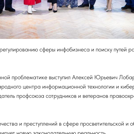
регулированию сферы инфобизнеса и поиску путей ра
нной проблематике выступил Алексей Юрьевич Лобар
родного центра информационной технологии и кибе
едатель профсоюза сотрудников и ветеранов правоохр
чества и преступлений в сфере просветительской и 
ирует новую законодательную реальность.