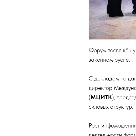
Форум посвящён у
законном русле.
С докладом по да
директор Междуна
(
МЦИТК
), предс
силовых структур.
Рост инфомошенни
деятельности форм