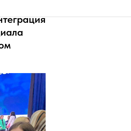
в III
нтеграция
циала
ном