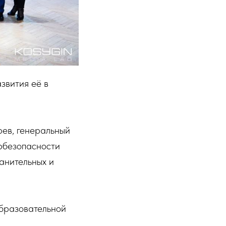
звития её в
ев, генеральный
рбезопасности
анительных и
образовательной